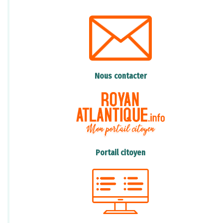
la pollution par les déchets. Il est essentiel de
veiller à jeter nos déchets dans des poubelles
appropriées,
de recycler autant que possible et de limiter
notre utilisation de produits jetables.
Nous contacter
L'action "Gestes Propres" a lancé une vidéo
pédagogique, décalée, sur le cheminement
d'un mégot, consultable sur le lien ci-dessous
:
Portail citoyen
https://www.youtube.com/watch?
v=fUEmT25kqEY
Nous devons également sensibiliser nos amis
et notre famille à l'importance de la