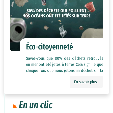
Éco-citoyenneté
Savez-vous que 80% des déchets retrouvés
en mer ont été jetés à terre? Cela signifie que
chaque fois que nous jetons un déchet sur la
terre ferme, il y a une forte probabilité qu'il
En savoir plus...
finisse par polluer nos océans. Cette pollution
est dangereuse pour la faune et la flore
marine, et peut également affecter la santé
humaine.
En un clic
Nous avons tous un rôle à jouer pour réduire