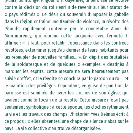
(Aunis, Saintonge, Angoumois, Guyenne), la paroisse se révolte
contre la décision du roi Henri II de revenir sur leur statut de
« pays rédimés ». Le désir du souverain d'imposer la gabelle
dans la région entraîne une flambée de violence, la révolte des
Pitauds, rapidement contenue par le connétable Anne de
Montmorency, qui réprime cette jacquerie avec fermeté. Il
affirme : « il faut, pour rétablir l'obéissance dans les contrées
révoltées, exterminer jusqu'au dernier de leurs habitants pour
les repeupler de nouvelles familles... ». En dépit des brutalités
de la soldatesque et de quelques « exemples » destinés à
marquer les esprits, cette mesure ne sera heureusement pas
suivie d'effet, et la révolte se conclura par le pardon du roi... et
le maintien des privilèges. Cependant, en guise de punition, la
paroisse est sommée de livrer les cloches de son église, qui
avaient sonné le tocsin de la révolte. Cette mesure n'était pas
seulement symbolique : à cette époque, les cloches rythmaient
la vie et les travaux des champs. L'historien Yves Delmas écrit à
ce propos : « elles absentes, une chape de silence s'abat sur le
pays. La vie collective s'en trouve désorganisée».