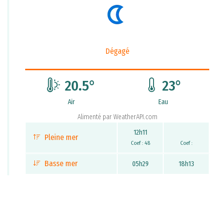
Dégagé
20.5
°
23
°
Air
Eau
Alimenté par
WeatherAPI.com
12h11
Pleine mer
Coef : 48
Coef :
Basse mer
05h29
18h13