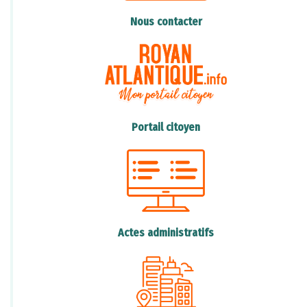
notre utilisation de produits jetables.
Nous contacter
L'action "Gestes Propres" a lancé une vidéo
pédagogique, décalée, sur le cheminement
d'un mégot, consultable sur le lien ci-dessous
:
Portail citoyen
https://www.youtube.com/watch?
v=fUEmT25kqEY
Nous devons également sensibiliser nos amis
et notre famille à l'importance de la
Actes administratifs
protection de notre environnement.
Chacun de nous peut faire une différence.
Ensemble, nous pouvons réduire la pollution
des océans et protéger notre planète pour les