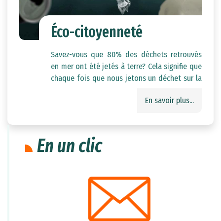
Éco-citoyenneté
Savez-vous que 80% des déchets retrouvés
en mer ont été jetés à terre? Cela signifie que
chaque fois que nous jetons un déchet sur la
terre ferme, il y a une forte probabilité qu'il
En savoir plus...
finisse par polluer nos océans. Cette pollution
est dangereuse pour la faune et la flore
marine, et peut également affecter la santé
humaine.
En un clic
Nous avons tous un rôle à jouer pour réduire
la pollution par les déchets. Il est essentiel de
veiller à jeter nos déchets dans des poubelles
appropriées,
de recycler autant que possible et de limiter