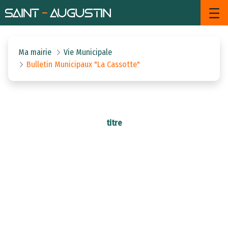
Bulletin Municipaux &#34;La Ca
Saut au contenu principal
Ma mairie
Vie Municipale
Bulletin Municipaux "La Cassotte"
titre