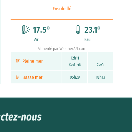
Ensoleillé
17.5
°
23.1
°
Air
Eau
Alimenté par
WeatherAPI.com
12h11
Pleine mer
Coef : 48
Coef :
Basse mer
05h29
18h13
ctez-nous