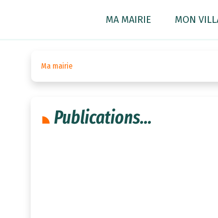
Ma mairie - Saint Augustin
Saut au contenu principal
MA MAIRIE
MON VILL
Ma mairie
Publications...