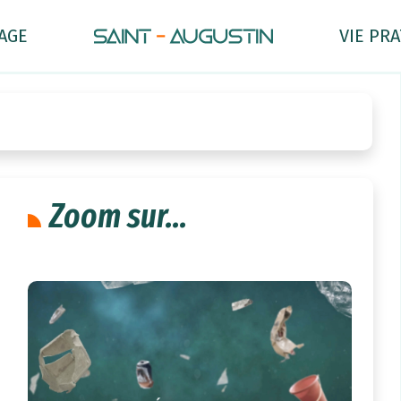
AGE
VIE PR
Zoom sur...
8
févr.