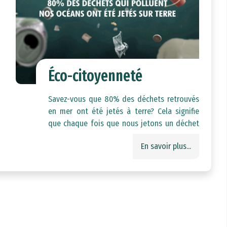
Éco-citoyenneté
Savez-vous que 80% des déchets retrouvés
en mer ont été jetés à terre? Cela signifie
que chaque fois que nous jetons un déchet
sur la terre ferme, il y a une forte probabilité
En savoir plus...
qu'il finisse par polluer nos océans. Cette
pollution est dangereuse pour la faune et la
flore marine, et peut également affecter la
santé humaine.
Nous avons tous un rôle à jouer pour réduire
la pollution par les déchets. Il est essentiel