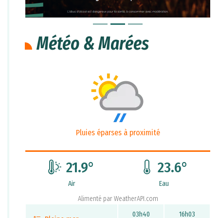
Météo & Marées
Pluies éparses à proximité
21.9
°
23.6
°
Air
Eau
Alimenté par
WeatherAPI.com
03h40
16h03