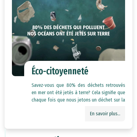
Éco-citoyenneté
Savez-vous que 80% des déchets retrouvés
en mer ont été jetés à terre? Cela signifie que
chaque fois que nous jetons un déchet sur la
terre ferme, il y a une forte probabilité qu'il
En savoir plus...
finisse par polluer nos océans. Cette pollution
est dangereuse pour la faune et la flore
marine, et peut également affecter la santé
humaine.