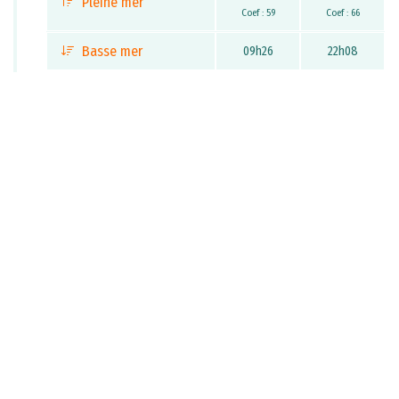
Pleine mer
Coef : 59
Coef : 66
Basse mer
09h26
22h08