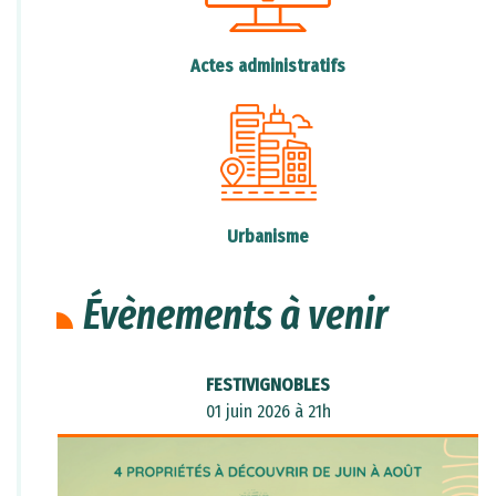
Nous devons également sensibiliser nos amis
et notre famille à l'importance de la
Actes administratifs
protection de notre environnement.
Chacun de nous peut faire une différence.
Ensemble, nous pouvons réduire la pollution
des océans et protéger notre planète pour les
générations futures.
Urbanisme
Agissons maintenant pour un avenir plus
propre et plus sain pour tous !
Évènements à venir
FESTIVIGNOBLES
01 juin 2026 à 21h