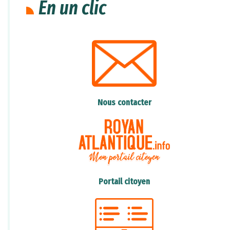
En un clic
Nous avons tous un rôle à jouer pour réduire
la pollution par les déchets. Il est essentiel de
veiller à jeter nos déchets dans des poubelles
appropriées,
de recycler autant que possible et de limiter
notre utilisation de produits jetables.
Nous contacter
L'action "Gestes Propres" a lancé une vidéo
pédagogique, décalée, sur le cheminement
d'un mégot, consultable sur le lien ci-dessous
:
Portail citoyen
https://www.youtube.com/watch?
v=fUEmT25kqEY